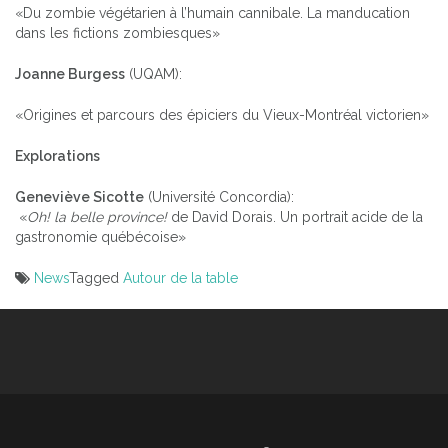
«Du zombie végétarien à l’humain cannibale. La manducation
dans les fictions zombiesques»
Joanne Burgess
(UQAM):
«Origines et parcours des épiciers du Vieux-Montréal victorien»
Explorations
Geneviève Sicotte
(Université Concordia):
«
Oh! la belle province!
de David Dorais. Un portrait acide de la
gastronomie québécoise»
News
Tagged
Autour de la table
Post
navigation